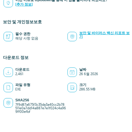
어떤 이유로 Uptodown을 통해 이 앱을 출시하게 되었나요?
(추가 정보)
보안 및 개인정보보호
보안 및 바이러스 백신 리포트 보
필수 권한
기
해당 사항 없음
다운로드 정보
다운로드
날짜
2,461
26 6월 2026
파일 유형
크기
EXE
286.55 MB
SHA256
7f9d87a675f3c35da3a40cc2b78
511e0a7dd14a887e7e1f024c4a96
9ff00efbf