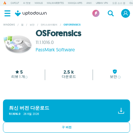
CAPCUT
AI 챗봇
MANUS
MALWAREBYTES
MANGA APPS
ANKI
URBAN VPN
오픈 소스 앱
OL
WINDOWS
/
앱
/
보안
/
안티스파이웨어
/
OSFORENSICS
OSForensics
11.1.1016.0
PassMark Software
5
2.5 k
리뷰
개
다운로드
보안
1
최신 버전 다운로드
26 6월 2026
11.1.1016.0
구 버전