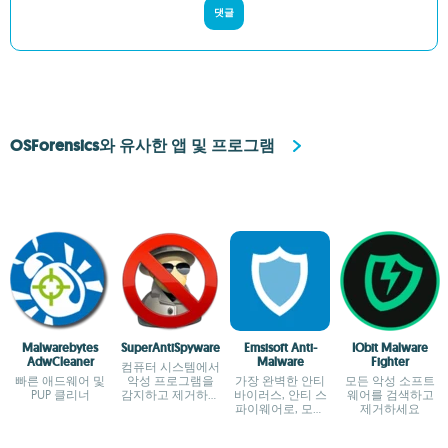
댓글
OSForensics와 유사한 앱 및 프로그램
Malwarebytes
SuperAntiSpyware
Emsisoft Anti-
IObit Malware
AdwCleaner
Malware
Fighter
컴퓨터 시스템에서
빠른 애드웨어 및
악성 프로그램을
가장 완벽한 안티
모든 악성 소프트
PUP 클리너
감지하고 제거하세
바이러스, 안티 스
웨어를 검색하고
요
파이웨어로, 모든
제거하세요
악성 코드를 막아
줍니다.